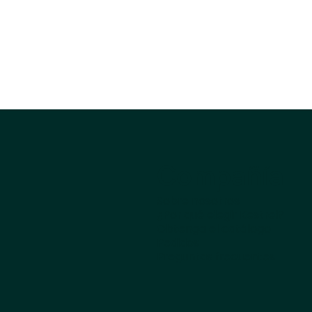
Compañía
Sobre nosotros
¿Por qué elegir Kestrel?
Obtenga el catálogo
Pedidos
Preguntas frecuentes