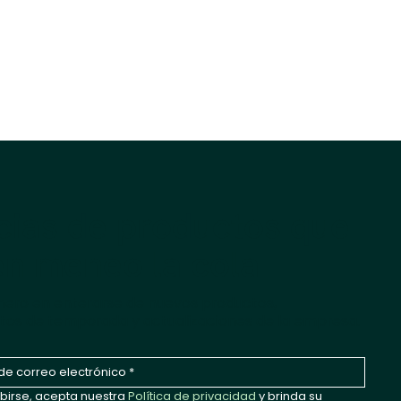
cias de productos que
n meneo la cola
imero en enterarse de nuevos productos,
tos de temporada y actualizaciones de la empresa.
ibirse, acepta nuestra 
Política de privacidad
 y brinda su 