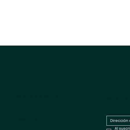
Noti
Explorar
hace
productos
Todos los productos
Sea el pr
Los más vendidos
lanzamien
Perro
Gato
Cappycool
Mascota X-Goal
Al suscr