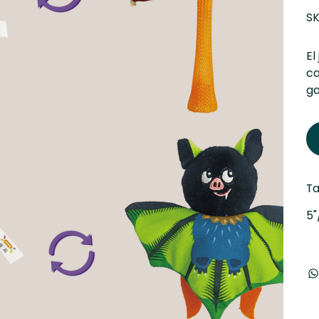
SK
El
ca
ga
T
5"