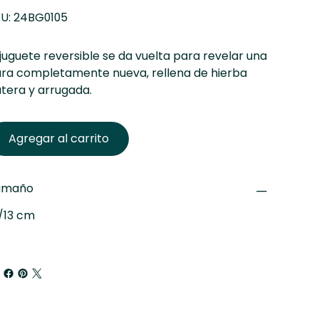
SKU
U:
24BG0105
24BG0105
 juguete reversible se da vuelta para revelar una
ra completamente nueva, rellena de hierba
tera y arrugada.
Agregar al carrito
amaño
/13 cm