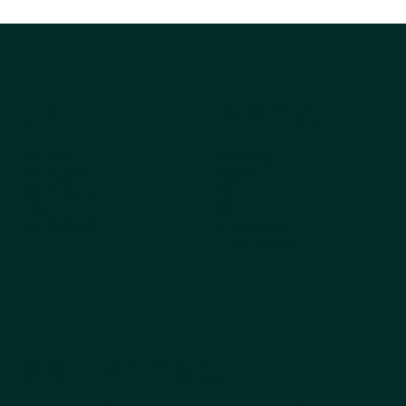
公司
探索产品
关于我们
所有产品
为什么选择 Kestrel
畅销书
获取产品目录
狗
订购
猫
常见问题解答
Cappycool
X-Goal宠物
摇尾巴的产品新闻