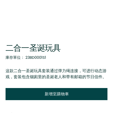
二合一圣诞玩具
SKU
庫存單位：
23BD0001S1
23BD0001S1
这款二合一圣诞玩具套装通过弹力绳连接，可进行动态游
戏，套装包含烟囱里的圣诞老人和带有邮箱的节日信件。
新增至購物車