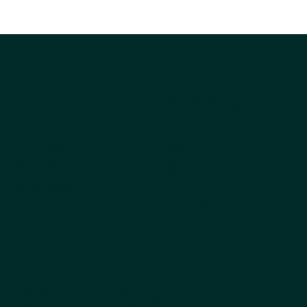
公司
探索产品
关于我们
所有产品
为什么选择 Kestrel
畅销书
获取产品目录
狗
订购
猫
常见问题解答
Cappycool
X-Goal宠物
摇尾巴的产品新闻