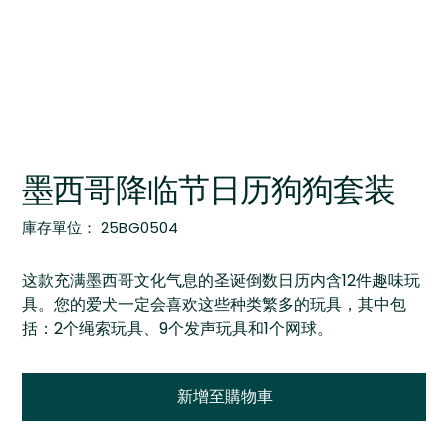
墨西哥降临节日历狗狗套装
SKU
庫存單位：
25BG0504
25BG0504
这款充满墨西哥文化气息的圣诞倒数日历内含12件趣味玩
具。您的爱犬一定会喜欢这些种类繁多的玩具，其中包
括：2个绳索玩具、9个发声玩具和1个网球。
新增至購物車