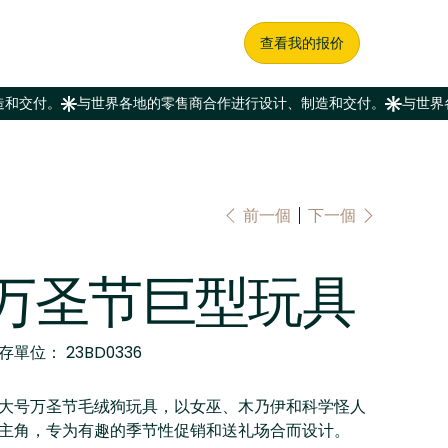
查看我的报价
前一個
下一個
万圣节巨型玩具
SKU
存單位：
23BD0336
23BD0336
大号万圣节毛绒狗玩具，以女巫、木乃伊和科学怪人
主角，专为有趣的季节性促销和送礼场合而设计。