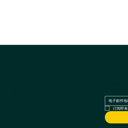
摇尾
探索产品
所有产品
第一时间了
畅销书
狗
猫
Cappycool
订阅即表
X-Goal宠物