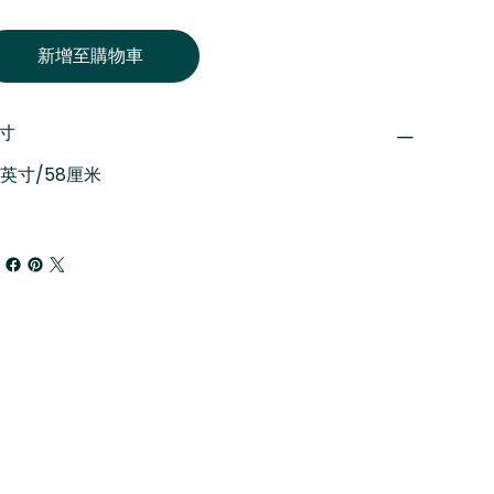
新增至購物車
寸
3英寸/58厘米