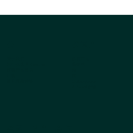
公司
探索产品
关于我们
所有产品
为什么选择 Kestrel
畅销书
获取产品目录
狗
订购
猫
常见问题解答
Cappycool
X-Goal宠物
摇尾巴的产品新闻