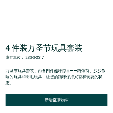
4 件装万圣节玩具套装
SKU
庫存單位：
23GG0317
23GG0317
万圣节玩具套装，内含四件趣味惊喜——猫薄荷、沙沙作
响的玩具和羽毛玩具，让您的猫咪保持兴奋和玩耍的状
态。
新增至購物車