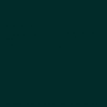
Compañía
Explorar
productos
Sobre nosotros
¿Por qué elegir Kestrel?
Todos los productos
Obtenga el catálogo
Los más vendidos
Pedidos
Perro
Preguntas frecuentes
Gato
Cappycool
Mascota X-Goal
Noticias de productos que
hacen meneo la cola
Sea el primero en enterarse de nuevos productos,
lanzamientos de temporada y actualizaciones de la