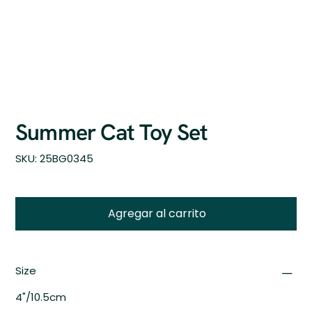
Summer Cat Toy Set
SKU
SKU:
25BG0345
25BG0345
Agregar al carrito
Size
4"/10.5cm