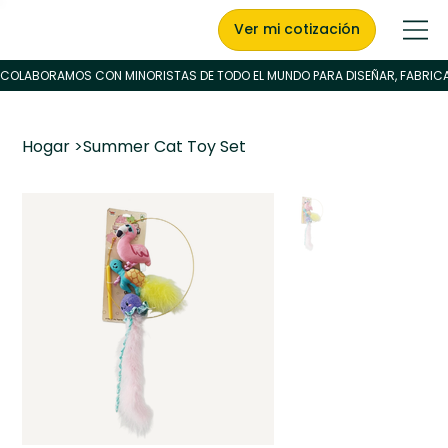
Ver mi cotización
Hogar
>
Summer Cat Toy Set