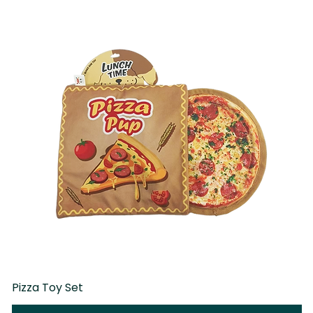
Pizza Toy Set
D