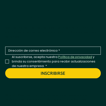
Noticias de productos que
hacen meneo la cola
Sea el primero en enterarse de nuevos productos,
lanzamientos de temporada y actualizaciones de la
empresa.
Al suscribirse, acepta nuestra 
Política de privacidad
 y 
brinda su consentimiento para recibir actualizaciones 
de nuestra empresa.
*
INSCRIBIRSE
© 2026 Kestrel. Todos los derechos reservados.
Política de privacidad
Términos y condiciones
Declaración de accesibilidad