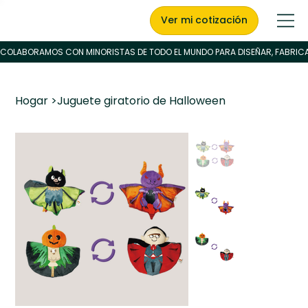
Ver mi cotización
Hogar
>
Juguete giratorio de Halloween