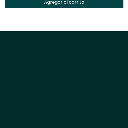
Agregar al carrito
Compañía
Explorar
productos
Sobre nosotros
¿Por qué elegir Kestrel?
Todos los productos
Obtenga el catálogo
Los más vendidos
Pedidos
Perro
Preguntas frecuentes
Gato
Cappycool
Mascota X-Goal