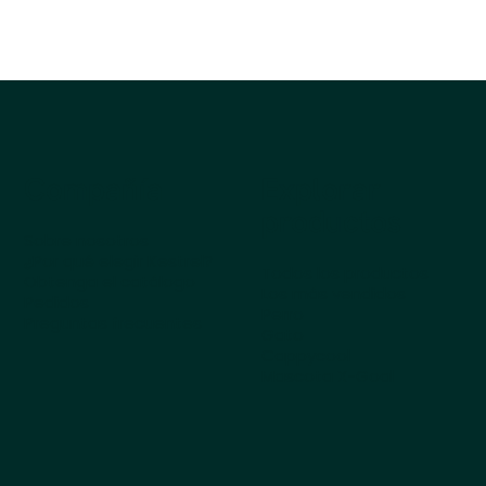
Compañía
Explorar
productos
Sobre nosotros
¿Por qué elegir Kestrel?
Todos los productos
Obtenga el catálogo
Los más vendidos
Pedidos
Perro
Preguntas frecuentes
Gato
Cappycool
Mascota X-Goal