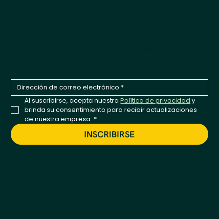
Noticias de productos que
hacen meneo la cola
Sea el primero en enterarse de nuevos productos,
lanzamientos de temporada y actualizaciones de la
empresa.
Al suscribirse, acepta nuestra 
Política de privacidad
 y 
brinda su consentimiento para recibir actualizaciones 
de nuestra empresa.
*
INSCRIBIRSE
© 2026 Kestrel. Todos los derechos reservados.
Política de privacidad
Términos y condiciones
Declaración de accesibilidad