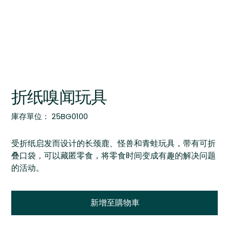
折纸嗅闻玩具
SKU
庫存單位：
25BG0100
25BG0100
受折纸启发而设计的长颈鹿、怪兽和青蛙玩具，带有可折
叠口袋，可以藏匿零食，将零食时间变成有趣的解决问题
的活动。
新增至購物車