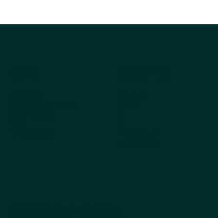
公司
探索产品
关于我们
所有产品
为什么选择 Kestrel
畅销书
获取产品目录
狗
订购
猫
常见问题解答
Cappycool
X-Goal宠物
摇尾巴的产品新闻